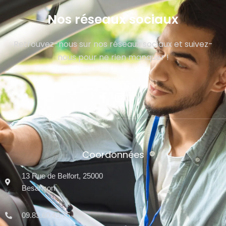
Nos réseaux sociaux
Retrouvez-nous sur nos réseaux sociaux et suivez-
nous pour ne rien manquer !
Coordonnées
13 Rue de Belfort, 25000
Besançon.
09.83.60.49.75